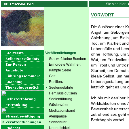
Sie sind hier:
VORWORT
Die Auslöser einer Kr
Angst, um Geborgenh
Ablehnung, um Bleib
Tod, um Klarheit und
Lebensfülle und Lee
Veröffentlichungen
ohne Hoffnung, um S
Gott wirft keine Bomben
Wut, um Friedvolles 
Ermordete Wahrheit
um Trost und Untrös
Kämpfe Seele
Sturheit, um Demut 
ideale Selbst, um h
Gott
Lebensgestaltung un
Resilienz
letztlich geht es um 
Seelengefährte
Herr, lass gut sein
Ich bin mir darüber i
Seelenführung
Wirklichkeiten ohne 
Wüstenväter
Bewusstheit untersch
Meditationsband
zutreffend sei, geht
Atempause
Bedrängnis vorbei.
Sonnenuhr
Unendlichkeit