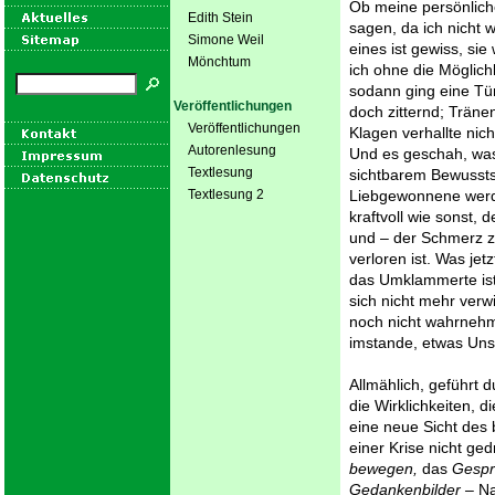
Ob meine persönliche
Edith Stein
sagen, da ich nicht 
Simone Weil
eines ist gewiss, sie
Mönchtum
ich ohne die Möglich
sodann ging eine Tü
Veröffentlichungen
doch zitternd; Träne
Veröffentlichungen
Klagen verhallte nic
Autorenlesung
Und es geschah, was
Textlesung
sichtbarem Bewussts
Textlesung 2
Liebgewonnene werd
kraftvoll wie sonst,
und – der Schmerz zei
verloren ist. Was jetz
das Umklammerte ist
sich nicht mehr verwi
noch nicht wahrnehme
imstande, etwas Uns
Allmählich, geführt 
die Wirklichkeiten,
eine neue Sicht des 
einer Krise nicht g
bewegen,
das
Gesp
Gedankenbilder –
Na