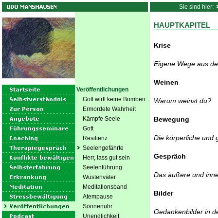
Sie sind hier:
HAUPTKAPITEL
Krise
Eigene Wege aus der
Weinen
Veröffentlichungen
Gott wirft keine Bomben
Warum weinst du?
Ermordete Wahrheit
Kämpfe Seele
Bewegung
Gott
Die körperliche und
Resilienz
Seelengefährte
Gespräch
Herr, lass gut sein
Seelenführung
Das äußere und inn
Wüstenväter
Meditationsband
Bilder
Atempause
Sonnenuhr
Gedankenbilder in de
Unendlichkeit