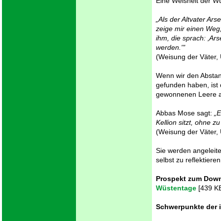
Eine Weisheit der W
„Als der Altvater Ars
zeige mir einen Weg,
ihm, die sprach: ‚Ars
werden.'"
(Weisung der Väter, Ü
Wenn wir den Abstan
gefunden haben, ist 
gewonnenen Leere a
Abbas Mose sagt:
„E
Kellion sitzt, ohne zu
(Weisung der Väter, Ü
Sie werden angeleite
selbst zu reflektieren
Prospekt zum Dow
Wüstentage
[439 K
Schwerpunkte der i