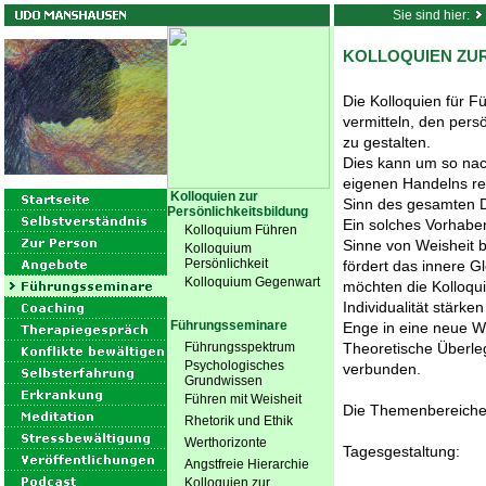
Sie sind hier:
KOLLOQUIEN ZU
Die Kolloquien für 
vermitteln, den persö
zu gestalten.
Dies kann um so nach
eigenen Handelns ref
Kolloquien zur
Sinn des gesamten D
Persönlichkeitsbildung
Ein solches Vorhaben
Kolloquium Führen
Sinne von Weisheit b
Kolloquium
Persönlichkeit
fördert das innere G
Kolloquium Gegenwart
möchten die Kolloqu
Individualität stärk
Führungsseminare
Enge in eine neue We
Führungsspektrum
Theoretische Überle
Psychologisches
verbunden.
Grundwissen
Führen mit Weisheit
Die Themenbereiche d
Rhetorik und Ethik
Werthorizonte
Tagesgestaltung:
Angstfreie Hierarchie
Kolloquien zur