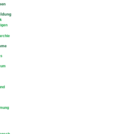
men
ildung
k
tigen
archie
mme
es
rum
und
mmung
Mensch