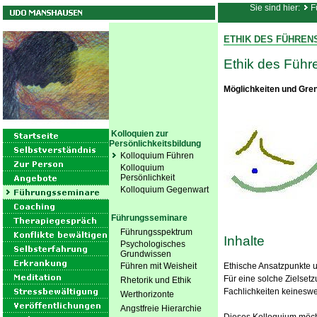
Sie sind hier:
F
ETHIK DES FÜHREN
Ethik des Führ
Möglichkeiten und Gren
Kolloquien zur
Persönlichkeitsbildung
Kolloquium Führen
Kolloquium
Persönlichkeit
Kolloquium Gegenwart
Führungsseminare
Führungsspektrum
Inhalte
Psychologisches
Grundwissen
Führen mit Weisheit
Ethische Ansatzpunkte 
Für eine solche Zielset
Rhetorik und Ethik
Fachlichkeiten keinesw
Werthorizonte
Angstfreie Hierarchie