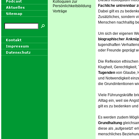
Dieses Kolloquium möch
Kolloquien zur
Fachliche untrennbar 
Persönlichkeitsbildung
Vorträge
Dabei gilt es zu bedenke
Zusätzliches, sondern v
Menschen nachhaltig bee
Um sich der eigenen We
biographischer Anknü
tugendhaften Verhaltens
oder Freunde geprägt w
Die Reflexion ethischen
Klugheit, Gerechtigkeit
Tugenden
von Glaube, H
und Notwendigkeit einz
die Grundintentionen wic
Viele Führungskräfte br
Alltag ein, weil sie An
gilt es zu bedenken und
Es werden zudem Möglich
Grundhaltung
gleichs
diese als ‚aufgesetzt‘ er
menschliches Beziehun