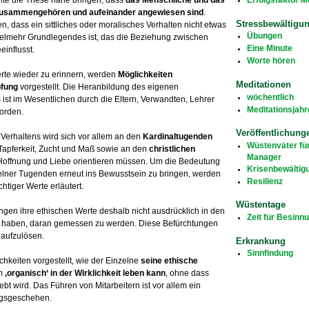
te die These nahe bringen, dass
das Menschliche und das
zusammengehören und aufeinander angewiesen sind
.
Stressbewältigu
n, dass ein sittliches oder moralisches Verhalten nicht etwas
Übungen
ielmehr Grundlegendes ist, das die Beziehung zwischen
Eine Minute
influsst.
Worte hören
rte wieder zu erinnern, werden
Möglichkeiten
Meditationen
pfung
vorgestellt. Die Heranbildung des eigenen
wöchentlich
 ist im Wesentlichen durch die Eltern, Verwandten, Lehrer
Meditationsjah
orden.
Veröffentlichung
 Verhaltens wird sich vor allem an den
Kardinaltugenden
Wüstenväter fü
, Tapferkeit, Zucht und Maß sowie an den
christlichen
Manager
offnung und Liebe orientieren müssen. Um die Bedeutung
Krisenbewältig
elner Tugenden erneut ins Bewusstsein zu bringen, werden
Resilienz
htiger Werte erläutert.
Wüstentage
ingen ihre ethischen Werte deshalb nicht ausdrücklich in den
Zeit für Besinn
gst haben, daran gemessen zu werden. Diese Befürchtungen
 aufzulösen.
Erkrankung
Sinnfindung
keiten vorgestellt, wie der Einzelne
seine ethische
am
‚organisch‘ in der Wirklichkeit leben kann
, ohne dass
lebt wird. Das Führen von Mitarbeitern ist vor allem ein
gsgeschehen.