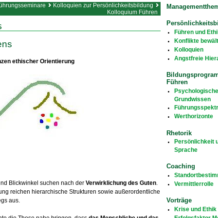
ührungsseminare
Kolloquien zur Persönlichkeitsbildung
Managementthe
Kolloquium Führen
Persönlichkeitsb
S
Führen und Ethi
Konflikte bewäl
ens
Kolloquien
Angstfreie Hier
zen ethischer Orientierung
Bildungsprogra
Führen
Psychologisch
Grundwissen
Führungsspekt
Werthorizonte
Rhetorik
Persönlichkeit 
Sprache
Coaching
Standortbesti
und Blickwinkel suchen nach der
Verwirklichung des Guten
.
Vermittlerrolle
zung reichen hierarchische Strukturen sowie außerordentliche
Vorträge
egs aus.
Krise und Ethik
Erfolgsfaktor 