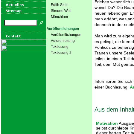
Erleben wesentlich 
Edith Stein
weinst Du? Die Bean
Simone Weil
neuen lebendigen Er
Mönchtum
man erfährt, was ang
dennoch in der seeli
Veröffentlichungen
Veröffentlichungen
Man wird zum eigen
Autorenlesung
es gelingt, die Idee
Textlesung
Ponticus zu beherzige
Textlesung 2
Tränen unsere Seele 
teilen: in einen Teil
Teil, dem Mut gemac
Informieren Sie sich
einer Buchlesung:
A
Aus dem Inhal
Motivation
Ausgangs
selbst durchlebte K
dieser harten Zeit b