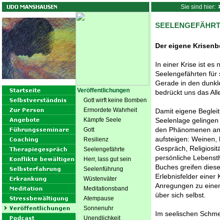
Sie sind hier:
SEELENGEFÄHR
Der eigene Krisenb
In einer Krise ist e
Seelengefährten für 
Gerade in den dunkl
Veröffentlichungen
bedrückt uns das All
Gott wirft keine Bomben
Ermordete Wahrheit
Damit eigene Begleit
Kämpfe Seele
Seelenlage gelingen 
den Phänomenen anz
Gott
aufsteigen: Weinen,
Resilienz
Gespräch, Religiosit
Seelengefährte
persönliche Lebenst
Herr, lass gut sein
Buches greifen dies
Seelenführung
Erlebnisfelder einer
Wüstenväter
Anregungen zu eine
Meditationsband
über sich selbst.
Atempause
Sonnenuhr
Im seelischen Schme
Unendlichkeit