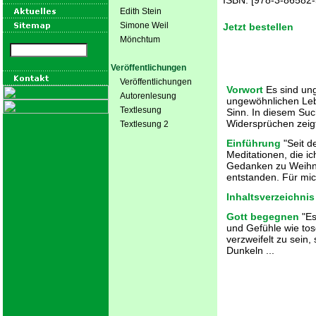
ISBN: [978-3-86582-
Edith Stein
Simone Weil
Jetzt bestellen
Mönchtum
Veröffentlichungen
Veröffentlichungen
Vorwort
Es sind un
Autorenlesung
ungewöhnlichen Leb
Textlesung
Sinn. In diesem Su
Widersprüchen zeigt 
Textlesung 2
Einführung
"Seit d
Meditationen, die i
Gedanken zu Weihn
entstanden. Für mich
Inhaltsverzeichnis
Gott begegnen
"Es
und Gefühle wie tos
verzweifelt zu sein,
Dunkeln ...