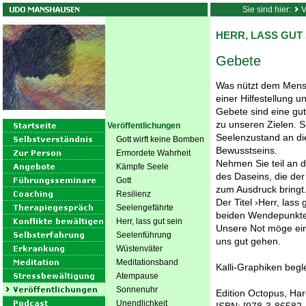
Sie sind hier:
V
HERR, LASS GUT 
Gebete
Was nützt dem Mens
einer Hilfestellung 
Gebete sind eine gu
zu unseren Zielen. S
Veröffentlichungen
Seelenzustand an di
Gott wirft keine Bomben
Bewusstseins.
Ermordete Wahrheit
Nehmen Sie teil an 
Kämpfe Seele
des Daseins, die der
Gott
zum Ausdruck bringt
Resilienz
Der Titel ›Herr, lass 
Seelengefährte
beiden Wendepunkte, 
Herr, lass gut sein
Unsere Not möge ein
Seelenführung
uns gut gehen.
Wüstenväter
Meditationsband
Kalli-Graphiken beg
Atempause
Sonnenuhr
Edition Octopus, Har
Unendlichkeit