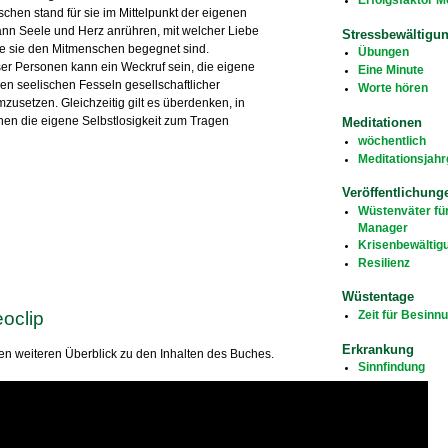
chen stand für sie im Mittelpunkt der eigenen
ann Seele und Herz anrühren, mit welcher Liebe
Stressbewältigu
ge sie den Mitmenschen begegnet sind.
Übungen
eser Personen kann ein Weckruf sein, die eigene
Eine Minute
n seelischen Fesseln gesellschaftlicher
Worte hören
umzusetzen. Gleichzeitig gilt es überdenken, in
en die eigene Selbstlosigkeit zum Tragen
Meditationen
wöchentlich
Meditationsjah
Veröffentlichung
Wüstenväter fü
Manager
Krisenbewältig
Resilienz
Wüstentage
eoclip
Zeit für Besinn
Erkrankung
nen weiteren Überblick zu den Inhalten des Buches.
Sinnfindung