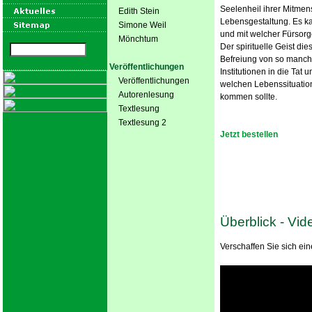
Seelenheil ihrer Mitmens
Edith Stein
Lebensgestaltung. Es k
Simone Weil
und mit welcher Fürsor
Mönchtum
Der spirituelle Geist di
Befreiung von so manche
Veröffentlichungen
Institutionen in die Tat 
Veröffentlichungen
welchen Lebenssituation
Autorenlesung
kommen sollte.
Textlesung
Textlesung 2
Jetzt bestellen
Überblick - Vid
Verschaffen Sie sich ei