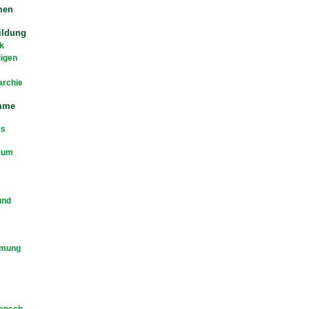
men
ildung
k
tigen
archie
mme
es
rum
und
mmung
Mensch