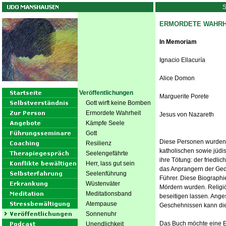
S
ERMORDETE WAHRH
In Memoriam
Ignacio Ellacuría
Alice Domon
Veröffentlichungen
Marguerite Porete
Gott wirft keine Bomben
Ermordete Wahrheit
Jesus von Nazareth
Kämpfe Seele
Gott
Diese Personen wurden v
Resilienz
katholischen sowie jüdi
Seelengefährte
ihre Tötung: der friedli
Herr, lass gut sein
das Anprangern der Geda
Seelenführung
Führer. Diese Biographie
Wüstenväter
Mördern wurden. Religi
Meditationsband
beseitigen lassen. Anges
Atempause
Geschehnissen kann die
Sonnenuhr
Das Buch möchte eine E
Unendlichkeit