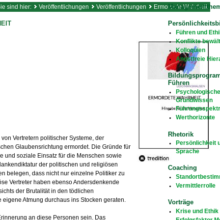
Managementthe
ie sind hier:
Veröffentlichungen
Veröffentlichungen
Ermordete Wahrheit
Persönlichkeitsb
EIT
Führen und Ethi
Konflikte bewäl
Kolloquien
Angstfreie Hier
Bildungsprogra
Führen
Psychologisch
Grundwissen
Führungsspekt
Werthorizonte
Rhetorik
on Vertretern politischer Systeme, der
Persönlichkeit 
schen Glaubensrichtung ermordet. Die Gründe für
Sprache
che und soziale Einsatz für die Menschen sowie
nkendiktatur der politischen und religiösen
Coaching
n belegen, dass nicht nur einzelne Politiker zu
Standortbesti
öse Vertreter haben ebenso Andersdenkende
Vermittlerrolle
ichts der Brutalität in den tödlichen
 eigene Atmung durchaus ins Stocken geraten.
Vorträge
Krise und Ethik
rinnerung an diese Personen sein. Das
Erfolgsfaktor 