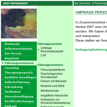
Sie sind hier:
Führungs
UMFRAGE PERS
In Zusammenarbeit 
Herbst 2007 eine Um
worden. Wir haben f
und interpretiert.
Diese stellen wir Ih
Führungsauswahl
Umfrage
befragungfuehrung
Personalauswahl
CAF
Führungsseminare
Führungsspektrum
Psychologisches
Grundwissen
Führen mit Weisheit
Rhetorik und Ethik
Werthorizonte
Angstfreie Hierarchie
Kolloquien zur
Persönlichkeitsbildung