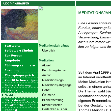
MEDITATIONSJA
Eine Leserin schreib
Fundus, endlos gefül
Anregungen, Konfron
Verzweiflung, Einsam
alles führt immer wi
Meditationsjahrgänge
ihm zu folgen und ih
Überblick
Meditation
Aktuell
Benutzung Archiv
Seit dem April 1999 s
Archiv
im Internet veröffen
Meditationslogo
Meine Motivation ist
Meditationsjahrgänge
selbst in einem anha
Gebet
Die Themenwahl träg
Ökumene
Meditationsbriefen p
Bildbetrachtung
eigenen Erkenntnisw
Kirchenfenster
Bei der Gestaltung i
Gedanken aus der
Thomas Merton (1915