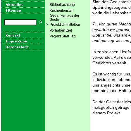
Sinn des Gedichtes 
Bildbetrachtung
Spannungsbogens dars
Kirchenfenster
worin die Lebenshalt
Gedanken aus der
Seele
7. „Von guten Mäch
Projekt Unmittelbar
erwarten wir getros
Vorhaben Ziel
Gott ist bei uns am
Projekt Start Tag
und ganz gewiss an 
In zahlreichen Liedf
verwendet. Auf diese
Gedichtes verfehlt.
Es ist wichtig für u
individuellen Lebens
uns angesichts unser
übersteigt die Hoffn
Da der Geist der Me
maßgeblich getragen
diesem Projekt.