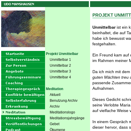
PROJEKT UNMIT
Unmittelbar
ist ein
beinhaltet, die auf 
habe ich bewusst wah
festgehalten.
Projekt Unmittelbar
Ein Freund kam auf 
Unmittelbar 1
im Rahmen meiner Me
Unmittelbar 2
Unmittelbar 3
Da ich mich mit dem 
guten Mächten treu u
Unmittelbar 4
passende Zusammenh
Aufnahmen.
Meditation
Aktuell
Dieses Gedicht schr
Benutzung Archiv
seine Verlobte Mari
Archiv
auf vielfache Weise v
Meditationslogo
Meditationsjahrgänge
In einem Gespräch m
Gebet
dieser hervor, dass s
Ökumene