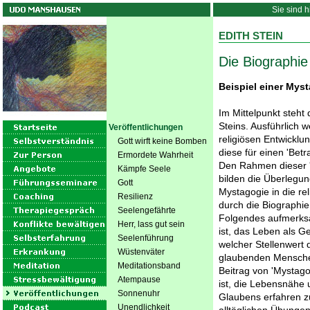
Sie sind h
EDITH STEIN
Die Biographie
Beispiel einer Mys
Im Mittelpunkt steht
Steins. Ausführlich w
Veröffentlichungen
religiösen Entwicklu
Gott wirft keine Bomben
diese für einen 'Betr
Ermordete Wahrheit
Den Rahmen dieser '
Kämpfe Seele
bilden die Überlegun
Gott
Mystagogie in die re
Resilienz
durch die Biographie 
Seelengefährte
Folgendes aufmerksa
Herr, lass gut sein
ist, das Leben als G
Seelenführung
welcher Stellenwert
Wüstenväter
glaubenden Mensche
Meditationsband
Beitrag von 'Mystagog
Atempause
ist, die Lebensnähe
Sonnenuhr
Glaubens erfahren z
Unendlichkeit