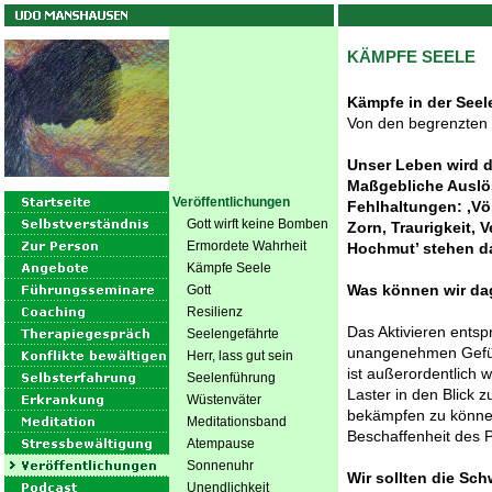
KÄMPFE SEELE
Kämpfe in der Seel
Von den begrenzten
Unser Leben wird d
Maßgebliche Auslös
Veröffentlichungen
Fehlhaltungen: ‚Völ
Gott wirft keine Bomben
Zorn, Traurigkeit,
Ermordete Wahrheit
Hochmut’ stehen da
Kämpfe Seele
Was können wir d
Gott
Resilienz
Das Aktivieren ents
Seelengefährte
unangenehmen Gefühl
Herr, lass gut sein
ist außerordentlich 
Seelenführung
Laster in den Blick 
Wüstenväter
bekämpfen zu können,
Meditationsband
Beschaffenheit des 
Atempause
Sonnenuhr
Wir sollten die Sc
Unendlichkeit