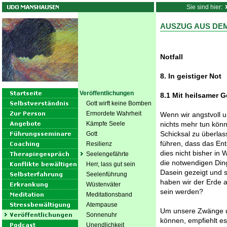
Sie sind hier:
AUSZUG AUS DEM
Notfall
8. In geistiger Not
Veröffentlichungen
8.1 Mit heilsamer 
Gott wirft keine Bomben
Ermordete Wahrheit
Wenn wir angstvoll u
Kämpfe Seele
nichts mehr tun könn
Schicksal zu überlas
Gott
führen, dass das En
Resilienz
dies nicht bisher in
Seelengefährte
die notwendigen Ding
Herr, lass gut sein
Dasein gezeigt und 
Seelenführung
haben wir der Erde 
Wüstenväter
sein werden?
Meditationsband
Atempause
Um unsere Zwänge un
Sonnenuhr
können, empfiehlt es
Unendlichkeit