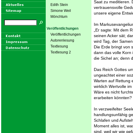
Saat zu meditieren.
Edith Stein
vertrauensvolle Ged
Simone Weil
unsere eigene Entwi
Mönchtum
Im Markusevangelium 
Veröffentlichungen
„Er sagte: Mit dem R
Veröffentlichungen
seinen Acker sät; da
Autorenlesung
wird Tag, der Samen
Textlesung
Die Erde bringt von 
Textlesung 2
dann das volle Korn i
die Sichel an; denn d
Das Reich Gottes um
ungeachtet einer soz
Warten auf Rettung 
wirklich Wertvolle i
Wäre es nicht furcht
erarbeiten könnten?
In verzweifelter Seel
handlungsunfähig ge
Schlafen und Aufste
Moment alles ist, w
sind, weil wir wie g