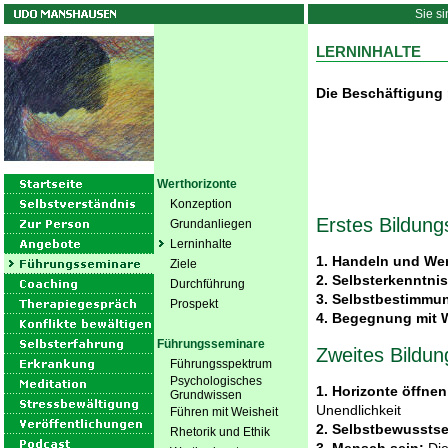
Sie si
LERNINHALTE
Die Beschäftigung 
Werthorizonte
Konzeption
Erstes Bildun
Grundanliegen
Lerninhalte
1. Handeln und Wer
Ziele
2. Selbsterkenntnis
Durchführung
3. Selbstbestimmu
Prospekt
4. Begegnung mit 
Führungsseminare
Zweites Bildu
Führungsspektrum
Psychologisches
1. Horizonte öffne
Grundwissen
Unendlichkeit
Führen mit Weisheit
2.
Selbstbewusstse
Rhetorik und Ethik