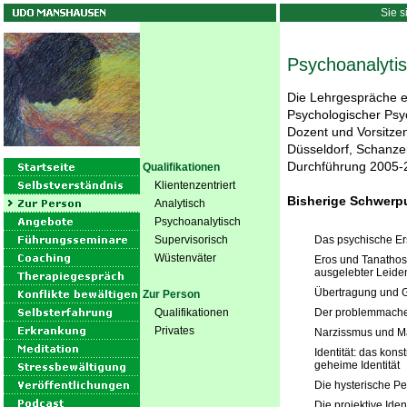
Sie s
Psychoanalyti
Die Lehrgespräche e
Psychologischer Psy
Dozent und Vorsitzen
Düsseldorf, Schanzen
Durchführung 2005-
Qualifikationen
Klientenzentriert
Bisherige Schwerp
Analytisch
Psychoanalytisch
Supervisorisch
Das psychische Er
Wüstenväter
Eros und Tanathos
ausgelebter Leide
Übertragung und G
Zur Person
Qualifikationen
Der problemmachen
Privates
Narzissmus und M
Identität: das kon
geheime Identität
Die hysterische Pe
Die projektive Iden