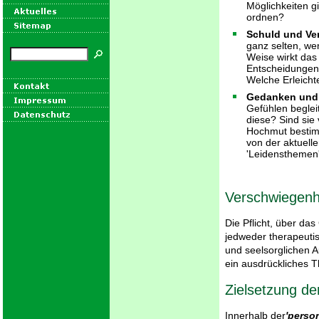
Möglichkeiten g
ordnen?
Schuld und V
ganz selten, we
Weise wirkt das
Entscheidungen?
Welche Erleich
Gedanken und 
Gefühlen begle
diese? Sind sie
Hochmut bestim
von der aktuell
'Leidensthemen'
Verschwiegenh
Die Pflicht, über da
jedweder therapeuti
und seelsorglichen A
ein ausdrückliches
Zielsetzung de
Innerhalb der
'perso