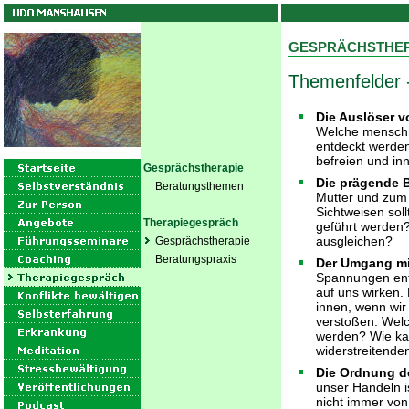
GESPRÄCHSTHER
Themenfelder 
Die Auslöser 
Welche menschhe
entdeckt werde
befreien und in
Gesprächstherapie
Die prägende B
Beratungsthemen
Mutter und zum
Sichtweisen sol
Therapiegespräch
geführt werden?
ausgleichen?
Gesprächstherapie
Beratungspraxis
Der Umgang mi
Spannungen ent
auf uns wirken. 
innen, wenn wir
verstoßen. Welch
werden? Wie kan
widerstreitende
Die Ordnung de
unser Handeln i
nicht immer von