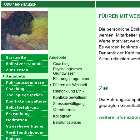
FÜHREN MIT WEI
Die persönliche Ethi
werden. Mitarbeiter 
Werte motiviert werd
Es werden konkrete et
Dynamik der Kardina
Angebote
Alltag reflektiert wer
Coaching
Psychologisches
Grundwissen
Führungsprogramme
Führen mit Weisheit
Ziel
Rhetorik und Ethik
Konflikte bewältigen
Die Führungskompete
Stressbewältigung
geprägten Grundhalt
Vermittlerrolle
Kolloquien
weitere Informatio
Beratungspraxis