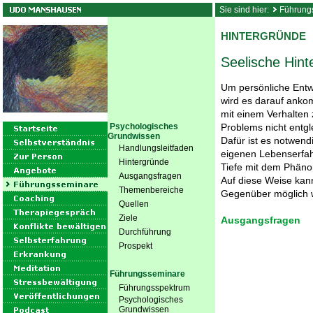
Sie sind hier:
Führung
HINTERGRÜNDE
Seelische Hin
Um persönliche Entw
wird es darauf ankom
mit einem Verhalten
Psychologisches
Problems nicht entgle
Grundwissen
Dafür ist es notwendi
Handlungsleitfaden
eigenen Lebenserfah
Hintergründe
Tiefe mit dem Phäno
Ausgangsfragen
Auf diese Weise kan
Themenbereiche
Gegenüber möglich 
Quellen
Ziele
Ausgangsfragen
Durchführung
Prospekt
Führungsseminare
Führungsspektrum
Psychologisches
Grundwissen