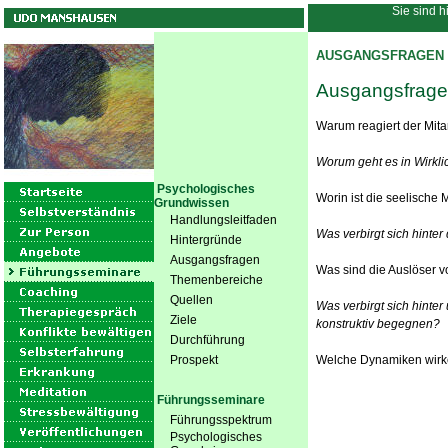
Sie sind h
AUSGANGSFRAGEN
Ausgangsfragen
Warum reagiert der Mitar
Worum geht es in Wirklic
Psychologisches
Worin ist die seelische
Grundwissen
Handlungsleitfaden
Was verbirgt sich hint
Hintergründe
Ausgangsfragen
Was sind die Auslöser 
Themenbereiche
Quellen
Was verbirgt sich hinter
Ziele
konstruktiv begegnen?
Durchführung
Prospekt
Welche Dynamiken wirk
Führungsseminare
Führungsspektrum
Psychologisches