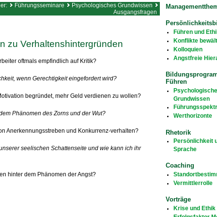
ier:
Führungsseminare
Psychologisches Grundwissen
Managementthe
Ausgangsfragen
Persönlichkeitsb
Führen und Ethi
Konflikte bewäl
 zu Verhaltenshintergründen
Kolloquien
Angstfreie Hier
beiter oftmals empfindlich auf Kritik?
Bildungsprogra
hkeit, wenn Gerechtigkeit eingefordert wird?
Führen
Psychologisch
 Motivation begründet, mehr Geld verdienen zu wollen?
Grundwissen
Führungsspekt
er dem Phänomen des Zorns und der Wut?
Werthorizonte
von Anerkennungsstreben und Konkurrenz-verhalten?
Rhetorik
Persönlichkeit 
 unserer seelischen Schattenseite und wie kann ich ihr
Sprache
Coaching
Standortbesti
en hinter dem Phänomen der Angst?
Vermittlerrolle
Vorträge
Krise und Ethik
Erfolgsfaktor 