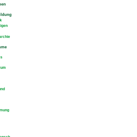
men
ildung
k
tigen
archie
mme
es
rum
und
mmung
Mensch