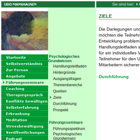
Sie sind hier:
ZIELE
Die Darlegungen un
möchten die Teilnehm
Entwicklung problema
Handlungsleitfaden s
für ein individuelles
Psychologisches
Teilnehmer für den U
Grundwissen
Mitarbeitern sicherer
Handlungsleitfaden
Hintergründe
Durchführung
Ausgangsfragen
Themenbereiche
Quellen
Ziele
Durchführung
Prospekt
Führungsseminare
Führungsspektrum
Psychologisches
Grundwissen