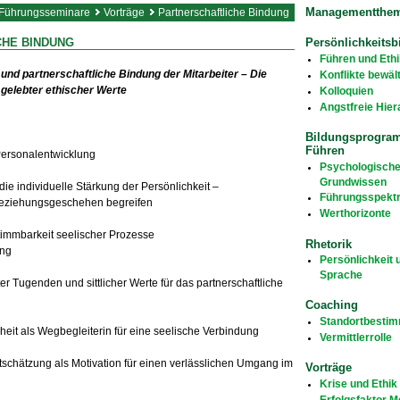
Managementthe
Führungsseminare
Vorträge
Partnerschaftliche Bindung
Persönlichkeitsb
CHE BINDUNG
Führen und Ethi
 und partnerschaftliche Bindung der Mitarbeiter – Die
Konflikte bewäl
gelebter ethischer Werte
Kolloquien
Angstfreie Hier
Bildungsprogra
Führen
 Personalentwicklung
Psychologisch
Grundwissen
ie individuelle Stärkung der Persönlichkeit –
Führungsspekt
Beziehungsgeschehen begreifen
Werthorizonte
stimmbarkeit seelischer Prozesse
Rhetorik
ung
Persönlichkeit 
Sprache
r Tugenden und sittlicher Werte für das partnerschaftliche
Coaching
Standortbesti
heit als Wegbegleiterin für eine seelische Verbindung
Vermittlerrolle
tschätzung als Motivation für einen verlässlichen Umgang im
Vorträge
Krise und Ethik
Erfolgsfaktor 