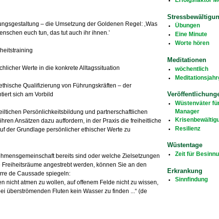
Stressbewältigu
ungsgestaltung – die Umsetzung der Goldenen Regel: ‚Was
Übungen
Menschen euch tun, das tut auch ihr ihnen.’
Eine Minute
Worte hören
heitstraining
Meditationen
licher Werte in die konkrete Alltagssituation
wöchentlich
Meditationsjah
ethische Qualifizierung von Führungskräften – der
Veröffentlichung
iert sich am Vorbild
Wüstenväter fü
Manager
iltichen Persönlichkeitsbildung und partnerschaftlichen
Krisenbewältig
t ihren Ansätzen dazu auffordern, in der Praxis die freiheitliche
Resilienz
f der Grundlage persönlicher ethischer Werte zu
Wüstentage
Zeit für Besinn
ehmensgemeinschaft bereits sind oder welche Zielsetzungen
e Freiheitsräume angestrebt werden, können Sie an den
Erkrankung
erre de Caussade spiegeln:
Sinnfindung
en nicht atmen zu wollen, auf offenem Felde nicht zu wissen,
ei überströmenden Fluten kein Wasser zu finden ...“ (de