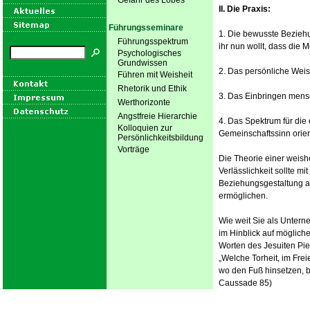
Gefahr des Lobes
II. Die Praxis:
Führungsseminare
1. Die bewusste Bezieh
Führungsspektrum
ihr nun wollt, dass die 
Psychologisches
Grundwissen
2. Das persönliche Weis
Führen mit Weisheit
Rhetorik und Ethik
3. Das Einbringen mensch
Werthorizonte
Angstfreie Hierarchie
4. Das Spektrum für die 
Kolloquien zur
Gemeinschaftssinn orient
Persönlichkeitsbildung
Vorträge
Die Theorie einer weishe
Verlässlichkeit sollte mi
Beziehungsgestaltung au
ermöglichen.
Wie weit Sie als Untern
im Hinblick auf möglich
Worten des Jesuiten Pi
„Welche Torheit, im Frei
wo den Fuß hinsetzen, b
Caussade 85)