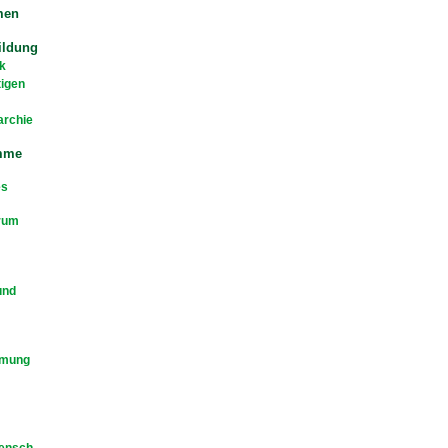
men
ildung
k
tigen
archie
mme
es
rum
und
mmung
Mensch