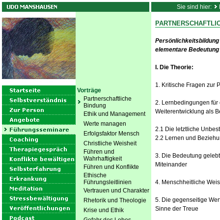
Sie sind hier:
PARTNERSCHAFTLI
Persönlichkeitsbildung
elementare Bedeutung 
I. Die Theorie:
1. Kritische Fragen zur
Vorträge
Partnerschaftliche
2. Lernbedingungen für d
Bindung
Weiterentwicklung als 
Ethik und Management
Werte managen
2.1 Die letztliche Unbe
Erfolgsfaktor Mensch
2.2 Lernen und Bezieh
Christliche Weisheit
Führen und
3. Die Bedeutung gelebte
Wahrhaftigkeit
Miteinander
Führen und Konflikte
Ethische
Führungsleitlinien
4. Menschheitliche Weis
Vertrauen und Charakter
5. Die gegenseitige Wer
Rhetorik und Theologie
Sinne der Treue
Krise und Ethik