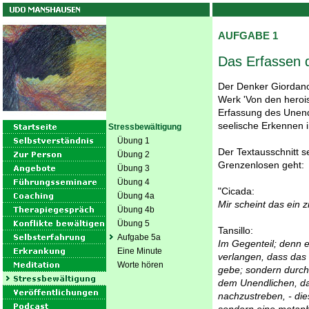
AUFGABE 1
Das Erfassen d
Der Denker Giordano
Werk 'Von den herois
Erfassung des Unend
seelische Erkennen i
Stressbewältigung
Übung 1
Der Textausschnitt s
Übung 2
Grenzenlosen geht:
Übung 3
Übung 4
"Cicada:
Übung 4a
Mir scheint das ein zi
Übung 4b
Übung 5
Tansillo:
Aufgabe 5a
Im Gegenteil; denn 
Eine Minute
verlangen, dass das 
Worte hören
gebe; sondern durch
dem Unendlichen, da
nachzustreben, - di