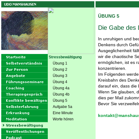
ÜBUNG 5
Die Gabe des
In unruhigen und be
Denkens durch Gefüh
Ausgeglichenheit fäl
wir die chaotische 
Stressbewältigung
ermöglichen, ist es 
Übung 1
konzentrieren.
Übung 2
Im Folgenden werden 
Übung 3
Kreisbahn des Denken
Übung 4
darauf ein, dass di
Übung 4a
Wenn Sie glauben, d
Übung 4b
dies per Mail zukom
Übung 5
Bevor Sie verzweifel
Aufgabe 5a
Eine Minute
kontakt@manshau
Worte hören