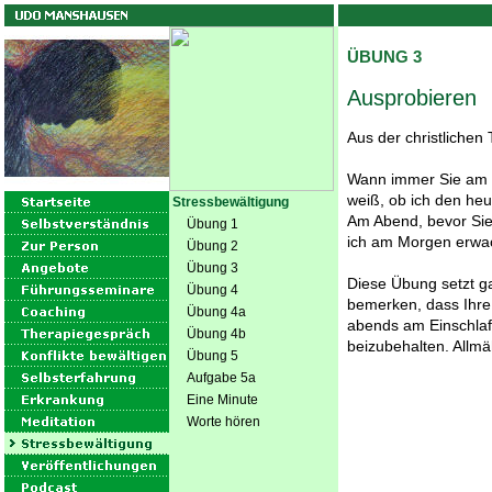
ÜBUNG 3
Ausprobieren
Aus der christlichen 
Wann immer Sie am M
weiß, ob ich den heu
Stressbewältigung
Am Abend, bevor Sie 
Übung 1
ich am Morgen erwa
Übung 2
Übung 3
Diese Übung setzt g
Übung 4
bemerken, dass Ihre
Übung 4a
abends am Einschlaf
Übung 4b
beizubehalten. Allmä
Übung 5
Aufgabe 5a
Eine Minute
Worte hören