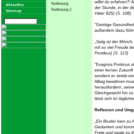
willst du erfahren?‘ 
Textlesung
der Stunde, in der d
Textlesung 2
Väter 825)
(S. 108)
"Geistige Gesundhei
außerdem dazu führe
„Selig ist der Mönch
mit so viel Freude b
Pontikus) (S. 113)
"Evagrius Ponticus s
einer fernen Zukunft
sondern er strebt ein
Alltag bewähren mus
herausfordern, seine 
Gleichgewicht hin z
lässt sich im täglich
Reflexion und Umg
„Ein Bruder kam zu Al
Gedanken und komme d
Freie und sagte zu i