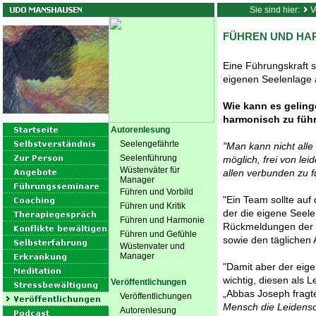
Sie sind hier:
V
FÜHREN UND HA
Eine Führungskraft so
eigenen Seelenlage 
Wie kann es geling
harmonisch zu füh
Autorenlesung
Seelengefährte
"Man kann nicht alle
Seelenführung
möglich, frei von le
Wüstenväter für
allen verbunden zu fü
Manager
Führen und Vorbild
"Ein Team sollte auf 
Führen und Kritik
der die eigene Seele
Führen und Harmonie
Rückmeldungen der M
Führen und Gefühle
sowie den täglichen
Wüstenvater und
Manager
"Damit aber der eige
wichtig, diesen als 
Veröffentlichungen
„Abbas Joseph fragte
Veröffentlichungen
Mensch die Leidensch
Autorenlesung