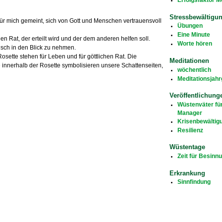
Stressbewältigu
 für mich gemeint, sich von Gott und Menschen vertrauensvoll
Übungen
Eine Minute
n Rat, der erteilt wird und der dem anderen helfen soll.
Worte hören
sch in den Blick zu nehmen.
 Rosette stehen für Leben und für göttlichen Rat. Die
Meditationen
 innerhalb der Rosette symbolisieren unsere Schattenseiten,
wöchentlich
Meditationsjah
Veröffentlichung
Wüstenväter fü
Manager
Krisenbewältig
Resilienz
Wüstentage
Zeit für Besinn
Erkrankung
Sinnfindung