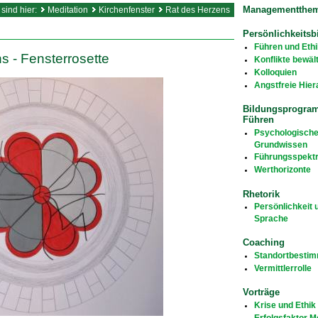
Managementthe
 sind hier:
Meditation
Kirchenfenster
Rat des Herzens
Persönlichkeitsb
Führen und Ethi
s - Fensterrosette
Konflikte bewäl
Kolloquien
Angstfreie Hier
Bildungsprogra
Führen
Psychologisch
Grundwissen
Führungsspekt
Werthorizonte
Rhetorik
Persönlichkeit 
Sprache
Coaching
Standortbesti
Vermittlerrolle
Vorträge
Krise und Ethik
Erfolgsfaktor 