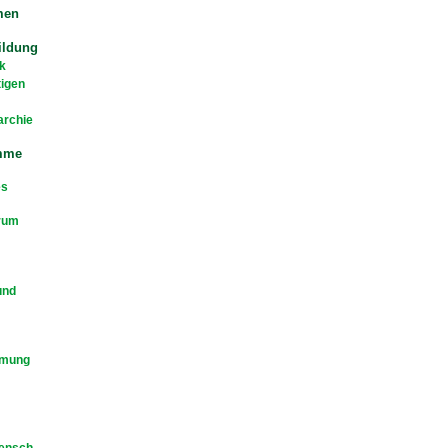
men
ildung
k
tigen
archie
mme
es
rum
und
mmung
Mensch