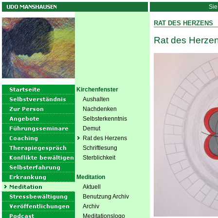
Sie
RAT DES HERZENS
Rat des Herzen
Kirchenfenster
Aushalten
Nachdenken
Selbsterkenntnis
Demut
Rat des Herzens
Schriftlesung
Sterblichkeit
Meditation
Aktuell
Benutzung Archiv
Archiv
Meditationslogo