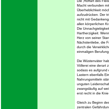
Die ‚Hoffart des Fle
Macht verbunden mi
Überheblichkeit möc
aufzudrücken. Der tr
nicht mit Gedankeng
allen körperlichen 
Die Unnachgiebigkei
Hartherzigkeit. Wen
Herz von seiner Star
Nächstenliebe, die Fr
durch die Verwirkli
einmaligen Berufung 
Die Wüstenväter hab
Völlerei eine derart 
sodass es aufgrund d
Lastern ebenfalls Ei
Nahrungsmitteln stä
unguten Leidenschaft
zwangsläufig auf wei
erst recht in die Kni
Gleich zu Beginn des
zentralen Gefährdun