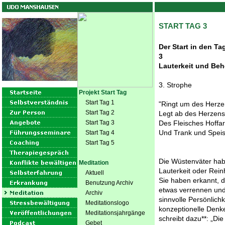
START TAG 3
Der Start in den Ta
3
Lauterkeit und Be
3. Strophe
Projekt Start Tag
Start Tag 1
"Ringt um des Herzen
Start Tag 2
Legt ab des Herzens 
Start Tag 3
Des Fleisches Hoffar
Und Trank und Speis
Start Tag 4
Start Tag 5
Die Wüstenväter hab
Meditation
Lauterkeit oder Rein
Aktuell
Sie haben erkannt, d
Benutzung Archiv
etwas verrennen und
Archiv
sinnvolle Persönlich
Meditationslogo
konzeptionelle Denk
Meditationsjahrgänge
schreibt dazu**: „Di
Gebet