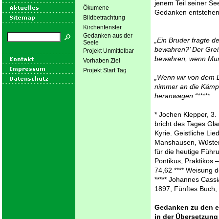
jenem Teil seiner Se
Ökumene
Gedanken entstehen, 
Bildbetrachtung
Kirchenfenster
Gedanken aus der
„Ein Bruder fragte d
Seele
bewahren?’ Der Grei
Projekt Unmittelbar
bewahren, wenn Mund
Vorhaben Ziel
Projekt Start Tag
„Wenn wir von dem La
nimmer an die Kämp
heranwagen.“*****
* Jochen Klepper, 3
bricht des Tages Gla
Kyrie. Geistliche Lie
Manshausen, Wüstenv
für die heutige Führ
Pontikus, Praktikos
74,62 **** Weisung de
***** Johannes Cassi
1897, Fünftes Buch,
Gedanken zu den e
in der Übersetzun