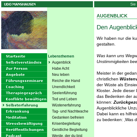
Sie 
AUGENBLICK
Den Augenblic
Wir haben nur die k
gestalten.
Was kann uns Wegwe
Lebensthemen
Unstimmigkeiten beei
Augenblick
Habe Acht
Meister in der gedan
Neu leben
christlichen
Wüstenv
Reiche die Hand
der Wüste als Einsie
Unendlichkeit
Kloster. Jede dieser
Seelenführung
das Bedenken der au
Tod und Leben
können:
Zurückgezo
Wüstenerfahrung
Augenblickliche Unz
Tag- und Nachtwache
Dabei kann es hilfre
Gedanken befreien
zu bedenken: ‚Was du
Krisenbegleitung
Geistliche Begleitung
Werde, der du bist