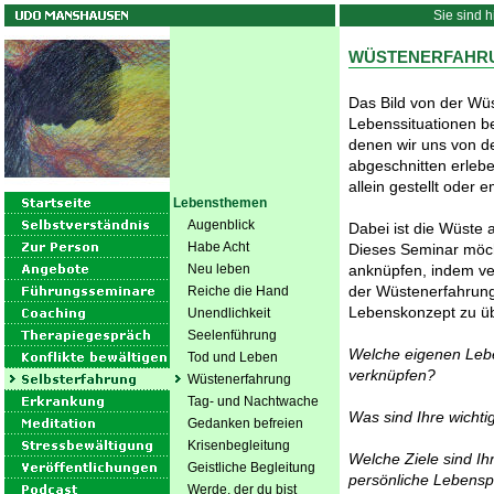
Sie sind h
WÜSTENERFAHR
Das Bild von der Wüs
Lebenssituationen be
denen wir uns von d
abgeschnitten erlebe
allein gestellt oder 
Lebensthemen
Augenblick
Dabei ist die Wüste a
Habe Acht
Dieses Seminar möch
Neu leben
anknüpfen, indem ve
der Wüstenerfahrung
Reiche die Hand
Lebenskonzept zu ü
Unendlichkeit
Seelenführung
Welche eigenen Lebe
Tod und Leben
verknüpfen?
Wüstenerfahrung
Tag- und Nachtwache
Was sind Ihre wichti
Gedanken befreien
Krisenbegleitung
Welche Ziele sind Ih
Geistliche Begleitung
persönliche Lebensp
Werde, der du bist