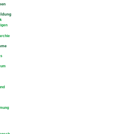
men
ildung
k
tigen
archie
mme
es
rum
und
mmung
Mensch