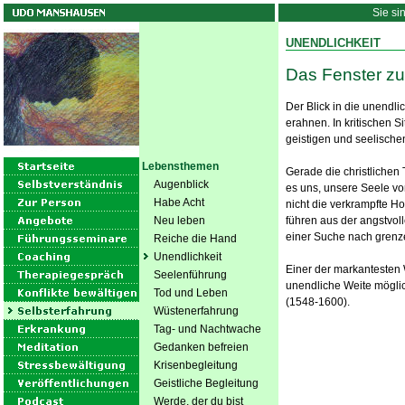
Sie si
UNENDLICHKEIT
Das Fenster zu
Der Blick in die unendl
erahnen. In kritischen S
geistigen und seelische
Lebensthemen
Gerade die christliche
Augenblick
es uns, unsere Seele vo
Habe Acht
nicht die verkrampfte Ho
Neu leben
führen aus der angstvol
einer Suche nach grenz
Reiche die Hand
Unendlichkeit
Einer der markantesten 
Seelenführung
unendliche Weite mögli
Tod und Leben
(1548-1600).
Wüstenerfahrung
Tag- und Nachtwache
Gedanken befreien
Krisenbegleitung
Geistliche Begleitung
Werde, der du bist