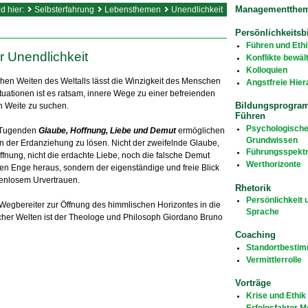
Managementthe
nd hier:
Selbsterfahrung
Lebensthemen
Unendlichkeit
Persönlichkeitsb
Führen und Ethi
r Unendlichkeit
Konflikte bewäl
Kolloquien
ichen Weiten des Weltalls lässt die Winzigkeit des Menschen
Angstfreie Hier
ituationen ist es ratsam, innere Wege zu einer befreienden
Bildungsprogra
n Weite zu suchen.
Führen
Psychologisch
n Tugenden
Glaube, Hoffnung, Liebe und Demut
ermöglichen
Grundwissen
n der Erdanziehung zu lösen. Nicht der zweifelnde Glaube,
Führungsspekt
ffnung, nicht die erdachte Liebe, noch die falsche Demut
Werthorizonte
len Enge heraus, sondern der eigenständige und freie Blick
enlosem Urvertrauen.
Rhetorik
Persönlichkeit 
Wegbereiter zur Öffnung des himmlischen Horizontes in die
Sprache
cher Welten ist der Theologe und Philosoph Giordano Bruno
Coaching
Standortbesti
Vermittlerrolle
Vorträge
Krise und Ethik
Erfolgsfaktor 