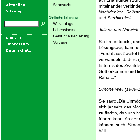
auf Erfahrungen zur
Sehnsucht
miteinander verbind
Nachdenken, Selbste
Selbsterfahrung
und
Sterblichkeit
.
Wüstentage
Juliana von Norwich
Lebensthemen
Geistliche Begleitung
Sie hat entdeckt, das
Vorträge
Lösungsweg kann un
„Furcht aus Zweifel f
verwandeln dadurch, 
Bitternis des Zweifel
Gott erkennen und li
Ruhe ...“
Simone Weil (1909-
Sie sagt: „Die Unmögl
sich jenseits des Mö
zu finden, das uns b
führen kann. An der
können, sucht Simon
hält.