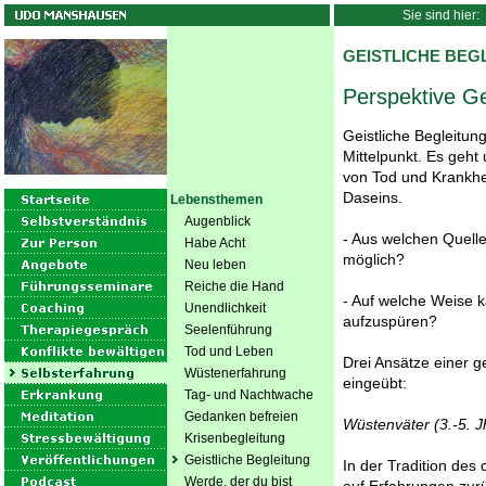
Sie sind hier:
GEISTLICHE BEG
Perspektive Ge
Geistliche Begleitung 
Mittelpunkt. Es geh
von Tod und Krankhe
Daseins.
Lebensthemen
Augenblick
- Aus welchen Quelle
Habe Acht
möglich?
Neu leben
Reiche die Hand
- Auf welche Weise k
Unendlichkeit
aufzuspüren?
Seelenführung
Tod und Leben
Drei Ansätze einer g
Wüstenerfahrung
eingeübt:
Tag- und Nachtwache
Gedanken befreien
Wüstenväter (3.-5. J
Krisenbegleitung
Geistliche Begleitung
In der Tradition des
Werde, der du bist