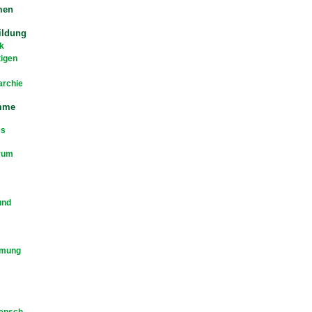
men
ildung
k
tigen
archie
mme
es
rum
und
mmung
Mensch