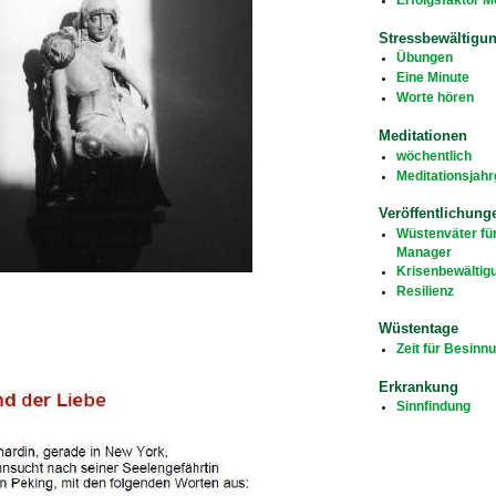
Stressbewältigu
Übungen
Eine Minute
Worte hören
Meditationen
wöchentlich
Meditationsjah
Veröffentlichung
Wüstenväter fü
Manager
Krisenbewältig
Resilienz
Wüstentage
Zeit für Besinn
Erkrankung
Sinnfindung