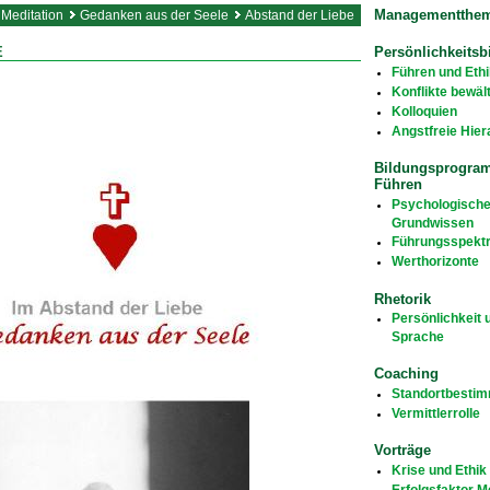
Managementthe
Meditation
Gedanken aus der Seele
Abstand der Liebe
Persönlichkeitsb
E
Führen und Ethi
Konflikte bewäl
Kolloquien
Angstfreie Hier
Bildungsprogra
Führen
Psychologisch
Grundwissen
Führungsspekt
Werthorizonte
Rhetorik
Persönlichkeit 
Sprache
Coaching
Standortbesti
Vermittlerrolle
Vorträge
Krise und Ethik
Erfolgsfaktor 