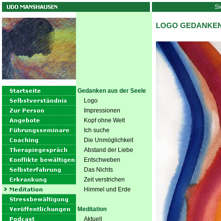
Si
LOGO GEDANKEN
Gedanken aus der Seele
Logo
Impressionen
Kopf ohne Welt
Ich suche
Die Unmöglichkeit
Abstand der Liebe
Entschweben
Das Nichts
Zeit verstrichen
Himmel und Erde
Meditation
Aktuell