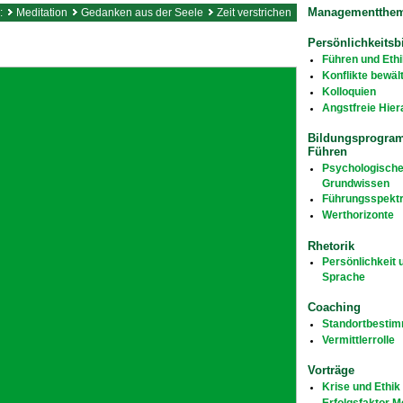
Managementthe
r:
Meditation
Gedanken aus der Seele
Zeit verstrichen
Persönlichkeitsb
Führen und Ethi
Konflikte bewäl
Kolloquien
Angstfreie Hier
Bildungsprogra
Führen
Psychologisch
Grundwissen
Führungsspekt
Werthorizonte
Rhetorik
Persönlichkeit 
Sprache
Coaching
Standortbesti
Vermittlerrolle
Vorträge
Krise und Ethik
Erfolgsfaktor 