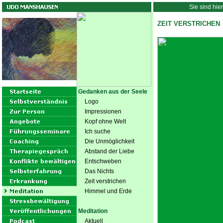
Sie sind hie
ZEIT VERSTRICHEN
Gedanken aus der Seele
Logo
Impressionen
Kopf ohne Welt
Ich suche
Die Unmöglichkeit
Abstand der Liebe
Entschweben
Das Nichts
Zeit verstrichen
Himmel und Erde
Meditation
Aktuell