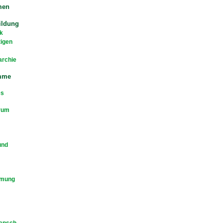
men
ildung
k
tigen
archie
mme
es
rum
und
mmung
Mensch