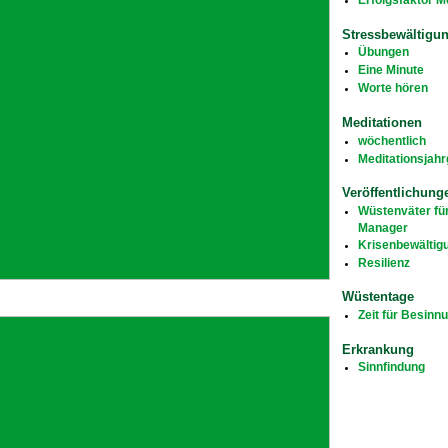
Stressbewältigu
Übungen
Eine Minute
Worte hören
Meditationen
wöchentlich
Meditationsjah
Veröffentlichung
Wüstenväter fü
Manager
Krisenbewältig
Resilienz
Wüstentage
Zeit für Besinn
Erkrankung
Sinnfindung