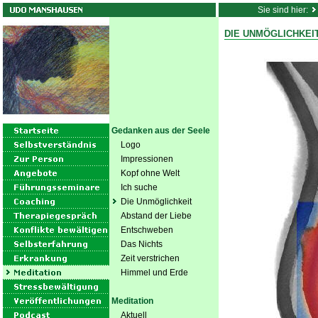
Sie sind hier:
DIE UNMÖGLICHKEI
Gedanken aus der Seele
Logo
Impressionen
Kopf ohne Welt
Ich suche
Die Unmöglichkeit
Abstand der Liebe
Entschweben
Das Nichts
Zeit verstrichen
Himmel und Erde
Meditation
Aktuell