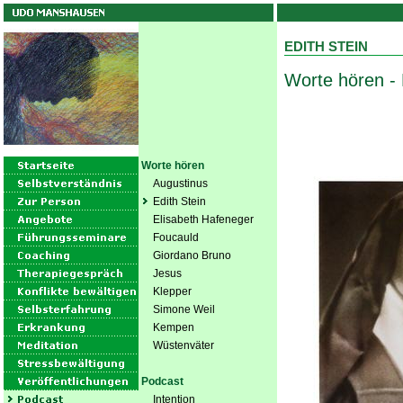
EDITH STEIN
Worte hören - 
Worte hören
Augustinus
Edith Stein
Elisabeth Hafeneger
Foucauld
Giordano Bruno
Jesus
Klepper
Simone Weil
Kempen
Wüstenväter
Podcast
Intention