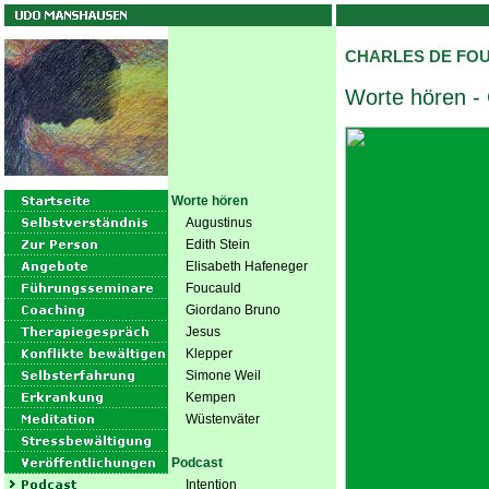
CHARLES DE FO
Worte hören -
Worte hören
Augustinus
Edith Stein
Elisabeth Hafeneger
Foucauld
Giordano Bruno
Jesus
Klepper
Simone Weil
Kempen
Wüstenväter
Podcast
Intention