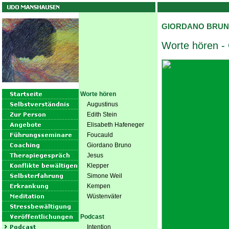
GIORDANO BRU
Worte hören -
Worte hören
Augustinus
Edith Stein
Elisabeth Hafeneger
Foucauld
Giordano Bruno
Jesus
Klepper
Simone Weil
Kempen
Wüstenväter
Podcast
Intention