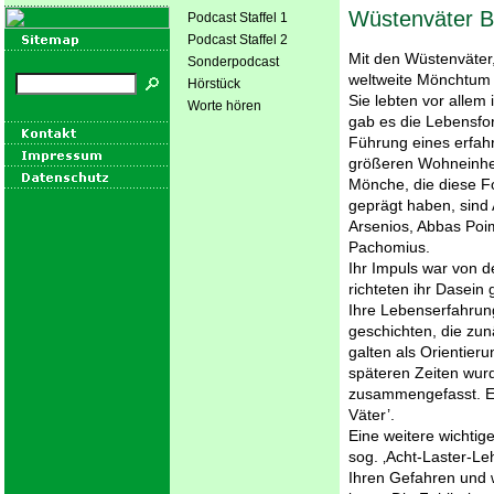
Wüstenväter B
Podcast Staffel 1
Podcast Staffel 2
Mit den Wüstenväter,
Sonderpodcast
weltweite Mönchtum 
Hörstück
Sie lebten vor allem
Worte hören
gab es die Lebensfor
Führung eines erfah
größeren Wohneinhei
Mönche, die diese 
geprägt haben, sind
Arsenios, Abbas Poi
Pachomius.
Ihr Impuls war von d
richteten ihr Dasein
Ihre Lebenserfahrung
geschichten, die zun
galten als Orientieru
späteren Zeiten wur
zusammengefasst. E
Väter’.
Eine weitere wichtig
sog. ‚Acht-Laster-Leh
Ihren Gefahren und