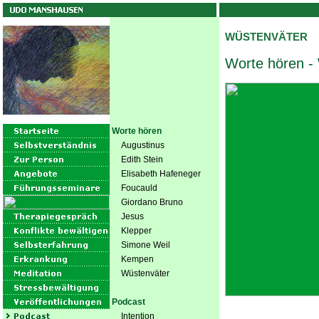
WÜSTENVÄTER
Worte hören -
Worte hören
Augustinus
Edith Stein
Elisabeth Hafeneger
Foucauld
Giordano Bruno
Jesus
Klepper
Simone Weil
Kempen
Wüstenväter
Podcast
Intention