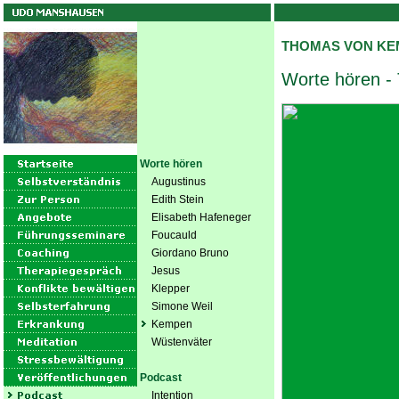
THOMAS VON KE
Worte hören 
Worte hören
Augustinus
Edith Stein
Elisabeth Hafeneger
Foucauld
Giordano Bruno
Jesus
Klepper
Simone Weil
Kempen
Wüstenväter
Podcast
Intention